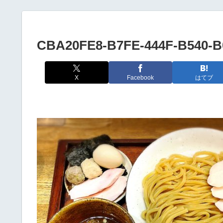
CBA20FE8-B7FE-444F-B540-B
X
Facebook
はてブ