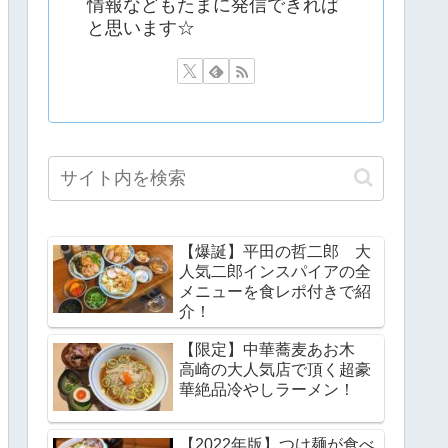
情報などもたまに発信できれば
と思います☆
【爆誕】平田の哲二郎 大
人気二郎インスパイアの全
メニューを食レポ付きで紹
介！
【限定】中華蕎麦あお木
高崎の大人気店で頂く超豪
華絶品冷やしラーメン！
【2022年版】つけ麺が食べ