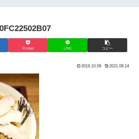
0FC22502B07
Pocket
LINE
コピー
2019.10.09
2021.08.14