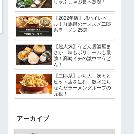
しゃぶしゃぶ食べ放題！
【2022年版】超ハイレベ
ル！群馬県のオススメ二郎
系ラーメン25選！
【超人気】うどん居酒屋ま
さか 味もボリュームも最
強！高崎イチの激ウマうど
ん！
【二郎系】いち大 次々と
ヒット店を生む、数字にち
なんだラーメングループの
元祖！
アーカイブ