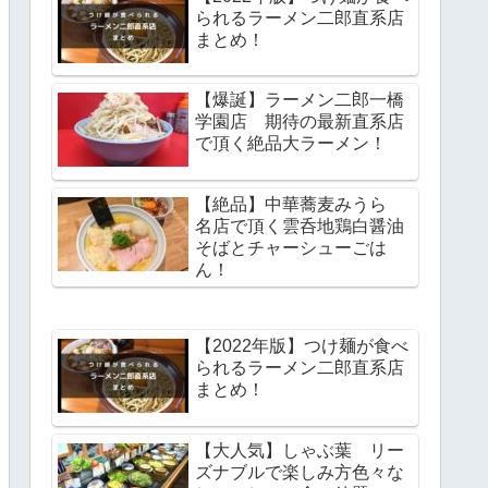
られるラーメン二郎直系店
まとめ！
【爆誕】ラーメン二郎一橋
学園店 期待の最新直系店
で頂く絶品大ラーメン！
【絶品】中華蕎麦みうら
名店で頂く雲呑地鶏白醤油
そばとチャーシューごは
ん！
【2022年版】つけ麺が食べ
られるラーメン二郎直系店
まとめ！
【大人気】しゃぶ葉 リー
ズナブルで楽しみ方色々な