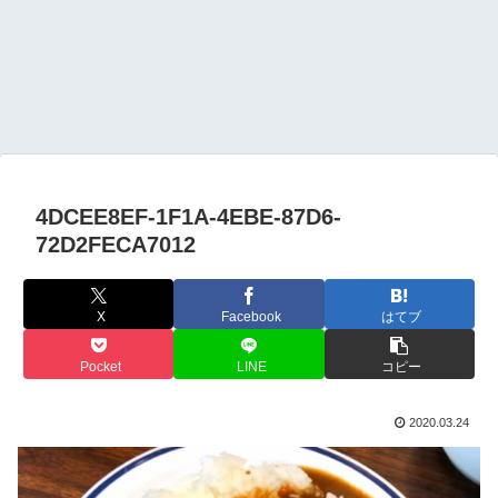
4DCEE8EF-1F1A-4EBE-87D6-
72D2FECA7012
X
Facebook
はてブ
Pocket
LINE
コピー
2020.03.24