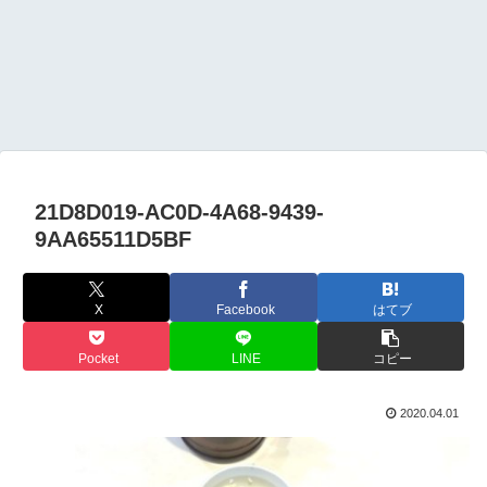
21D8D019-AC0D-4A68-9439-
9AA65511D5BF
X
Facebook
はてブ
Pocket
LINE
コピー
2020.04.01