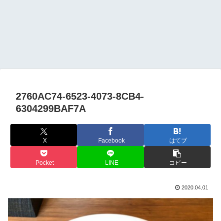
2760AC74-6523-4073-8CB4-
6304299BAF7A
X
Facebook
はてブ
Pocket
LINE
コピー
2020.04.01