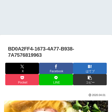
BD0A2FF4-1673-4A77-B938-
7A7576819963
X
Facebook
はてブ
Pocket
LINE
コピー
2020.04.01