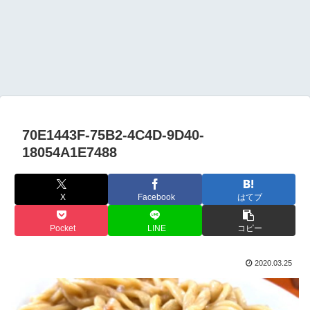
70E1443F-75B2-4C4D-9D40-
18054A1E7488
X
Facebook
はてブ
Pocket
LINE
コピー
2020.03.25