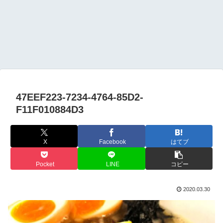
47EEF223-7234-4764-85D2-
F11F010884D3
X
Facebook
はてブ
Pocket
LINE
コピー
2020.03.30