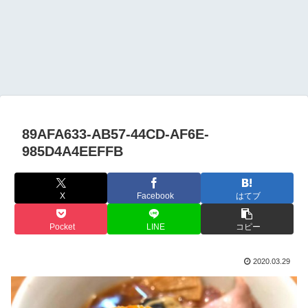
89AFA633-AB57-44CD-AF6E-
985D4A4EEFFB
X
Facebook
はてブ
Pocket
LINE
コピー
2020.03.29