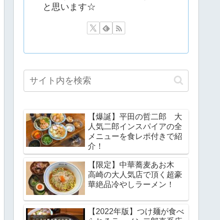
と思います☆
【爆誕】平田の哲二郎 大
人気二郎インスパイアの全
メニューを食レポ付きで紹
介！
【限定】中華蕎麦あお木
高崎の大人気店で頂く超豪
華絶品冷やしラーメン！
【2022年版】つけ麺が食べ