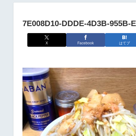
7E008D10-DDDE-4D3B-955B-
X
Facebook
はてブ