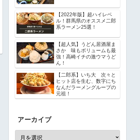
【2022年版】超ハイレベ
ル！群馬県のオススメ二郎
系ラーメン25選！
【超人気】うどん居酒屋ま
さか 味もボリュームも最
強！高崎イチの激ウマうど
ん！
【二郎系】いち大 次々と
ヒット店を生む、数字にち
なんだラーメングループの
元祖！
アーカイブ