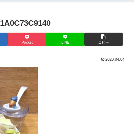
E1A0C73C9140
Pocket
LINE
コピー
2020.04.04