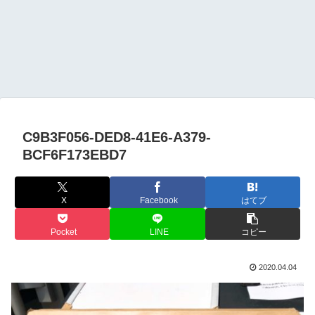
C9B3F056-DED8-41E6-A379-
BCF6F173EBD7
X
Facebook
はてブ
Pocket
LINE
コピー
2020.04.04