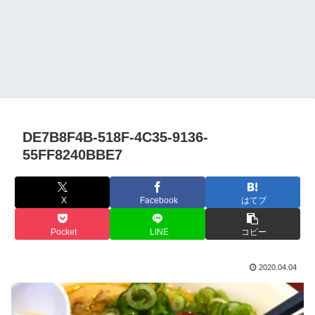
DE7B8F4B-518F-4C35-9136-
55FF8240BBE7
X
Facebook
はてブ
Pocket
LINE
コピー
2020.04.04