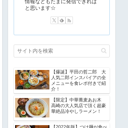
情報などもたまに発信できれば
と思います☆
【爆誕】平田の哲二郎 大
人気二郎インスパイアの全
メニューを食レポ付きで紹
介！
【限定】中華蕎麦あお木
高崎の大人気店で頂く超豪
華絶品冷やしラーメン！
【2022年版】つけ麺が食べ