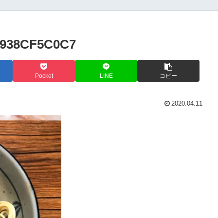
F938CF5C0C7
Pocket
LINE
コピー
2020.04.11