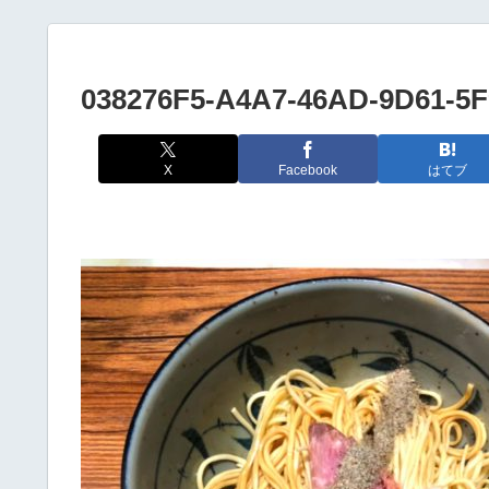
038276F5-A4A7-46AD-9D61-5
X
Facebook
はてブ