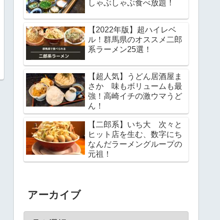
しゃぶしゃぶ食べ放題！
【2022年版】超ハイレベ
ル！群馬県のオススメ二郎
系ラーメン25選！
【超人気】うどん居酒屋ま
さか 味もボリュームも最
強！高崎イチの激ウマうど
ん！
【二郎系】いち大 次々と
ヒット店を生む、数字にち
なんだラーメングループの
元祖！
アーカイブ