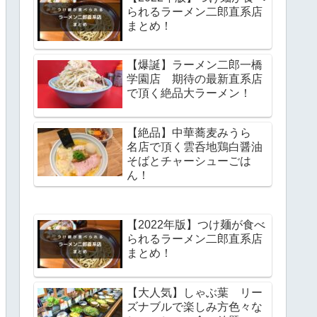
られるラーメン二郎直系店
まとめ！
【爆誕】ラーメン二郎一橋
学園店 期待の最新直系店
で頂く絶品大ラーメン！
【絶品】中華蕎麦みうら
名店で頂く雲呑地鶏白醤油
そばとチャーシューごは
ん！
【2022年版】つけ麺が食べ
られるラーメン二郎直系店
まとめ！
【大人気】しゃぶ葉 リー
ズナブルで楽しみ方色々な