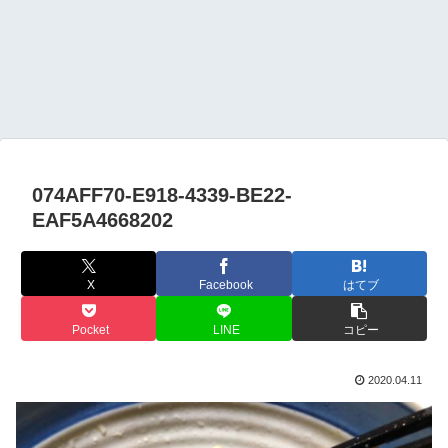
074AFF70-E918-4339-BE22-
EAF5A4668202
X
Facebook
はてブ
Pocket
LINE
コピー
2020.04.11