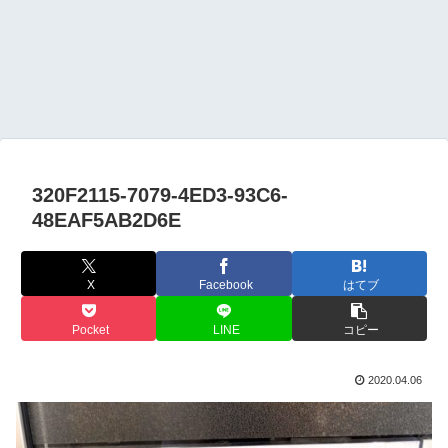
320F2115-7079-4ED3-93C6-
48EAF5AB2D6E
X
Facebook
はてブ
Pocket
LINE
コピー
2020.04.06