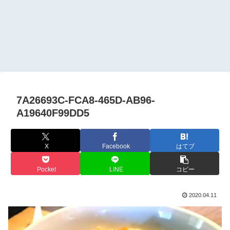
7A26693C-FCA8-465D-AB96-
A19640F99DD5
X
Facebook
はてブ
Pocket
LINE
コピー
2020.04.11