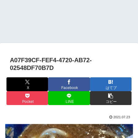
A07F39CF-FEF4-4720-AB72-
02548DF70B7D
X
Facebook
はてブ
Pocket
LINE
コピー
2021.07.23