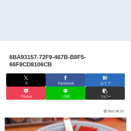
6BA93157-72F9-467B-B8F5-
66F8CD8106CB
X
Facebook
はてブ
Pocket
LINE
コピー
2021.09.13