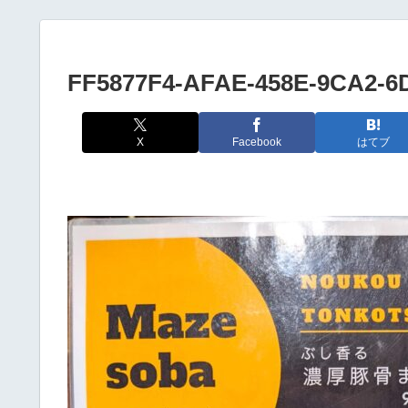
FF5877F4-AFAE-458E-9CA2-
X
Facebook
はてブ