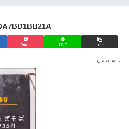
6DA7BD1BB21A
Pocket
LINE
コピー
2021.09.15