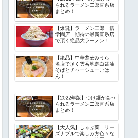
られるラーメン二郎直系店
まとめ！
【爆誕】ラーメン二郎一橋
学園店 期待の最新直系店
で頂く絶品大ラーメン！
【絶品】中華蕎麦みうら
名店で頂く雲呑地鶏白醤油
そばとチャーシューごは
ん！
【2022年版】つけ麺が食べ
られるラーメン二郎直系店
まとめ！
【大人気】しゃぶ葉 リー
ズナブルで楽しみ方色々な