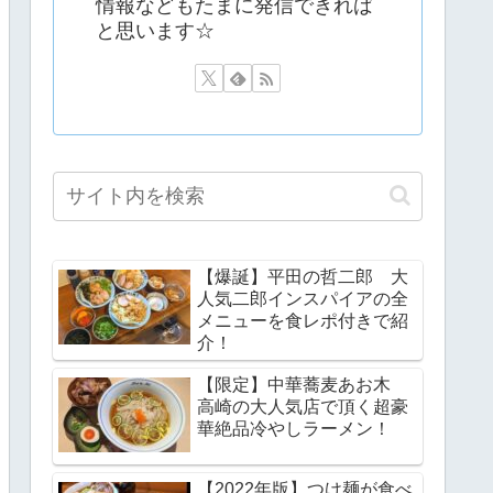
情報などもたまに発信できれば
と思います☆
【爆誕】平田の哲二郎 大
人気二郎インスパイアの全
メニューを食レポ付きで紹
介！
【限定】中華蕎麦あお木
高崎の大人気店で頂く超豪
華絶品冷やしラーメン！
【2022年版】つけ麺が食べ