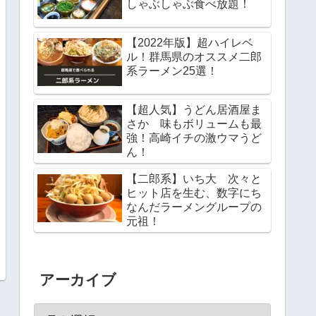
しゃぶしゃぶ食べ放題！
【2022年版】超ハイレベ
ル！群馬県のオススメ二郎
系ラーメン25選！
【超人気】うどん居酒屋ま
さか 味もボリュームも最
強！高崎イチの激ウマうど
ん！
【二郎系】いち大 次々と
ヒット店を生む、数字にち
なんだラーメングループの
元祖！
アーカイブ