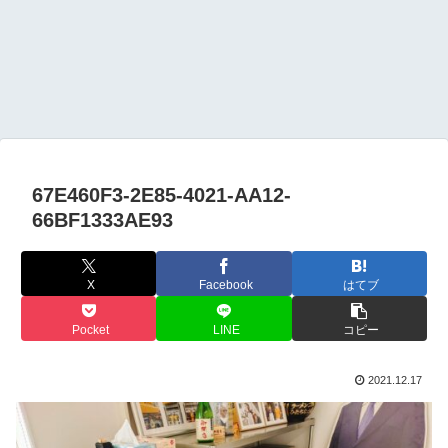
67E460F3-2E85-4021-AA12-
66BF1333AE93
X
Facebook
はてブ
Pocket
LINE
コピー
2021.12.17