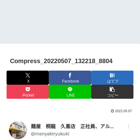
Compress_20220507_132218_8804
X
Facebook
はてブ
Pocket
LINE
コピー
2022.05.07