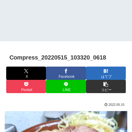
Compress_20220515_103320_0618
X
Facebook
はてブ
Pocket
LINE
コピー
2022.05.15