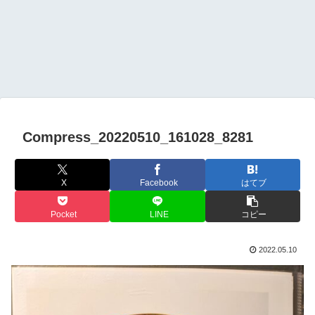
Compress_20220510_161028_8281
X
Facebook
はてブ
Pocket
LINE
コピー
2022.05.10