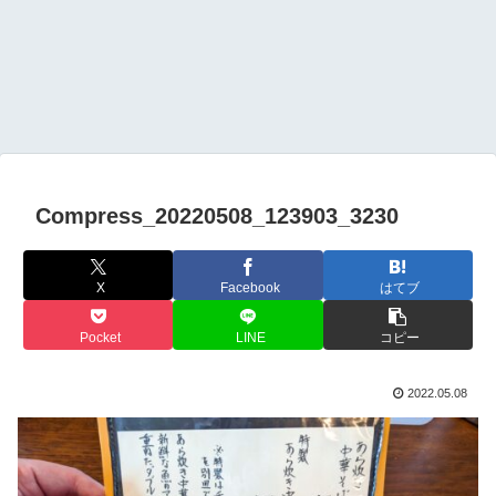
Compress_20220508_123903_3230
X
Facebook
はてブ
Pocket
LINE
コピー
2022.05.08