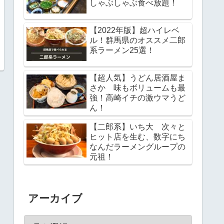
しゃぶしゃぶ食べ放題！
【2022年版】超ハイレベ
ル！群馬県のオススメ二郎
系ラーメン25選！
【超人気】うどん居酒屋ま
さか 味もボリュームも最
強！高崎イチの激ウマうど
ん！
【二郎系】いち大 次々と
ヒット店を生む、数字にち
なんだラーメングループの
元祖！
アーカイブ