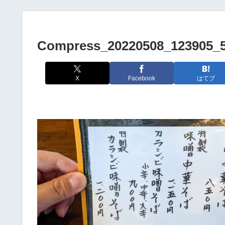
Compress_20220508_123905_
X
Facebook
はてブ