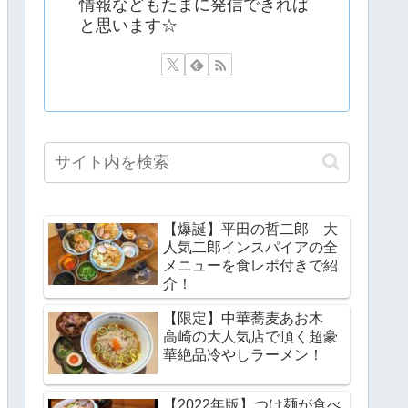
情報などもたまに発信できれば
と思います☆
【爆誕】平田の哲二郎 大
人気二郎インスパイアの全
メニューを食レポ付きで紹
介！
【限定】中華蕎麦あお木
高崎の大人気店で頂く超豪
華絶品冷やしラーメン！
【2022年版】つけ麺が食べ