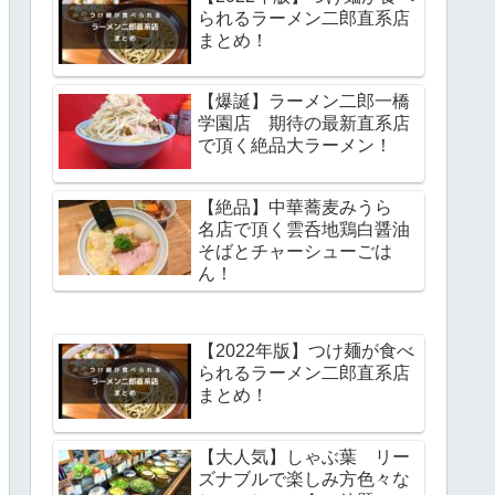
られるラーメン二郎直系店
まとめ！
【爆誕】ラーメン二郎一橋
学園店 期待の最新直系店
で頂く絶品大ラーメン！
【絶品】中華蕎麦みうら
名店で頂く雲呑地鶏白醤油
そばとチャーシューごは
ん！
【2022年版】つけ麺が食べ
られるラーメン二郎直系店
まとめ！
【大人気】しゃぶ葉 リー
ズナブルで楽しみ方色々な