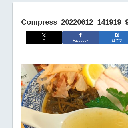
Compress_20220612_141919_
X
Facebook
はてブ