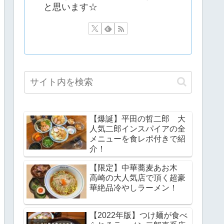
と思います☆
【爆誕】平田の哲二郎 大
人気二郎インスパイアの全
メニューを食レポ付きで紹
介！
【限定】中華蕎麦あお木
高崎の大人気店で頂く超豪
華絶品冷やしラーメン！
【2022年版】つけ麺が食べ