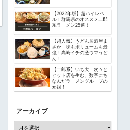
【2022年版】超ハイレベ
ル！群馬県のオススメ二郎
系ラーメン25選！
【超人気】うどん居酒屋ま
さか 味もボリュームも最
強！高崎イチの激ウマうど
ん！
【二郎系】いち大 次々と
ヒット店を生む、数字にち
なんだラーメングループの
元祖！
アーカイブ