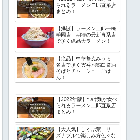
られるラーメン二郎直系店
まとめ！
【爆誕】ラーメン二郎一橋
学園店 期待の最新直系店
で頂く絶品大ラーメン！
【絶品】中華蕎麦みうら
名店で頂く雲呑地鶏白醤油
そばとチャーシューごは
ん！
【2022年版】つけ麺が食べ
られるラーメン二郎直系店
まとめ！
【大人気】しゃぶ葉 リー
ズナブルで楽しみ方色々な