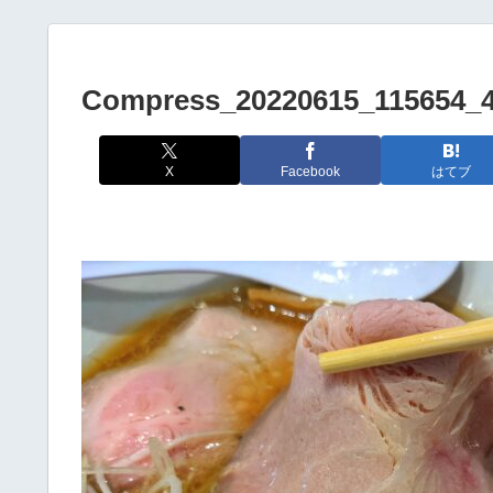
Compress_20220615_115654_
X
Facebook
はてブ