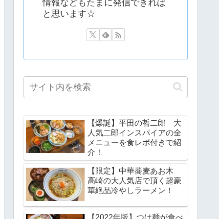
情報などもたまに発信できれば
と思います☆
【爆誕】平田の哲二郎 大
人気二郎インスパイアの全
メニューを食レポ付きで紹
介！
【限定】中華蕎麦あお木
高崎の大人気店で頂く超豪
華絶品冷やしラーメン！
【2022年版】つけ麺が食べ