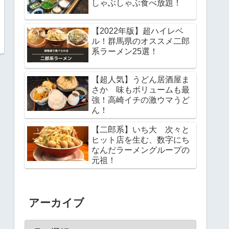
しゃぶしゃぶ食べ放題！
【2022年版】超ハイレベ
ル！群馬県のオススメ二郎
系ラーメン25選！
【超人気】うどん居酒屋ま
さか 味もボリュームも最
強！高崎イチの激ウマうど
ん！
【二郎系】いち大 次々と
ヒット店を生む、数字にち
なんだラーメングループの
元祖！
アーカイブ