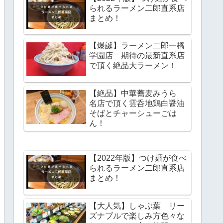
られるラーメン二郎直系店
まとめ！
【爆誕】ラーメン二郎一橋
学園店 期待の最新直系店
で頂く絶品大ラーメン！
【絶品】中華蕎麦みうら
名店で頂く雲呑地鶏白醤油
そばとチャーシューごは
ん！
【2022年版】つけ麺が食べ
られるラーメン二郎直系店
まとめ！
【大人気】しゃぶ葉 リー
ズナブルで楽しみ方色々な