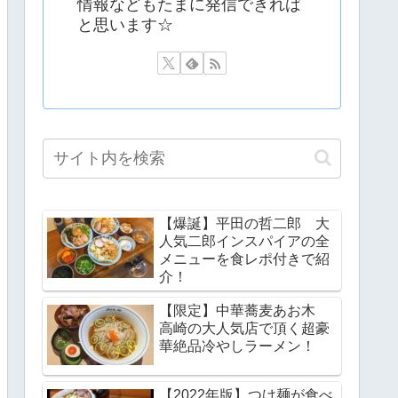
情報などもたまに発信できれば
と思います☆
【爆誕】平田の哲二郎 大
人気二郎インスパイアの全
メニューを食レポ付きで紹
介！
【限定】中華蕎麦あお木
高崎の大人気店で頂く超豪
華絶品冷やしラーメン！
【2022年版】つけ麺が食べ