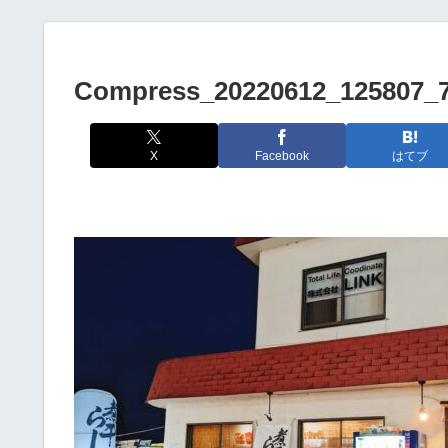
Compress_20220612_125807_
X
Facebook
はてブ