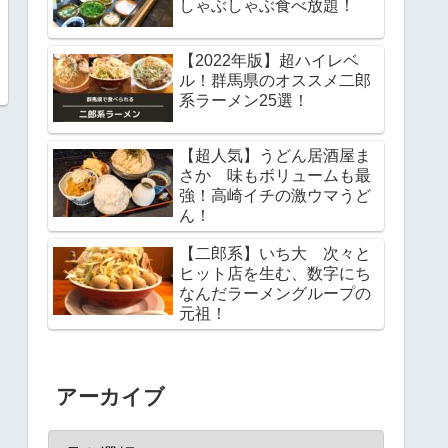
しゃぶしゃぶ食べ放題！
【2022年版】超ハイレベ
ル！群馬県のオススメ二郎
系ラーメン25選！
【超人気】うどん居酒屋ま
さか 味もボリュームも最
強！高崎イチの激ウマうど
ん！
【二郎系】いち大 次々と
ヒット店を生む、数字にち
なんだラーメングループの
元祖！
アーカイブ