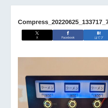
Compress_20220625_133717_
X
Facebook
はてブ