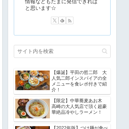
情報などもたまに発信できれば
と思います☆
【爆誕】平田の哲二郎 大
人気二郎インスパイアの全
メニューを食レポ付きで紹
介！
【限定】中華蕎麦あお木
高崎の大人気店で頂く超豪
華絶品冷やしラーメン！
【2022年版】つけ麺が食べ