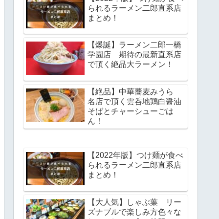
られるラーメン二郎直系店
まとめ！
【爆誕】ラーメン二郎一橋
学園店 期待の最新直系店
で頂く絶品大ラーメン！
【絶品】中華蕎麦みうら
名店で頂く雲呑地鶏白醤油
そばとチャーシューごは
ん！
【2022年版】つけ麺が食べ
られるラーメン二郎直系店
まとめ！
【大人気】しゃぶ葉 リー
ズナブルで楽しみ方色々な