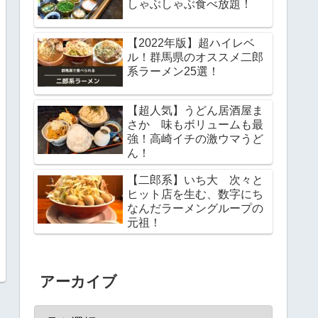
しゃぶしゃぶ食べ放題！
【2022年版】超ハイレベ
ル！群馬県のオススメ二郎
系ラーメン25選！
【超人気】うどん居酒屋ま
さか 味もボリュームも最
強！高崎イチの激ウマうど
ん！
【二郎系】いち大 次々と
ヒット店を生む、数字にち
なんだラーメングループの
元祖！
アーカイブ