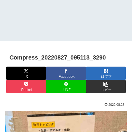
Compress_20220827_095113_3290
X
Facebook
はてブ
Pocket
LINE
コピー
2022.08.27