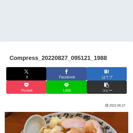
Compress_20220827_095121_1988
X
Facebook
はてブ
Pocket
LINE
コピー
2022.08.27