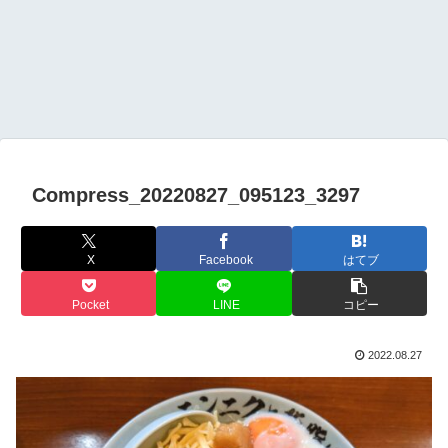
Compress_20220827_095123_3297
X
Facebook
はてブ
Pocket
LINE
コピー
2022.08.27