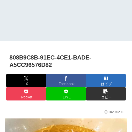
808B9C8B-91EC-4CE1-BADE-
A5CC96576D82
X
Facebook
はてブ
Pocket
LINE
コピー
2020.02.16