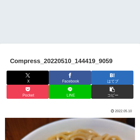
Compress_20220510_144419_9059
X
Facebook
はてブ
Pocket
LINE
コピー
2022.05.10