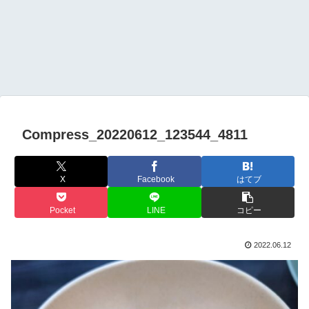
Compress_20220612_123544_4811
X
Facebook
はてブ
Pocket
LINE
コピー
2022.06.12