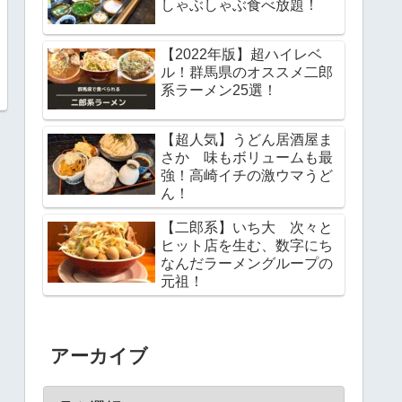
しゃぶしゃぶ食べ放題！
【2022年版】超ハイレベ
ル！群馬県のオススメ二郎
系ラーメン25選！
【超人気】うどん居酒屋ま
さか 味もボリュームも最
強！高崎イチの激ウマうど
ん！
【二郎系】いち大 次々と
ヒット店を生む、数字にち
なんだラーメングループの
元祖！
アーカイブ