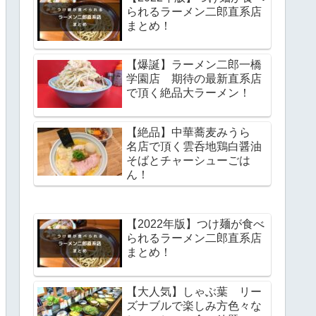
られるラーメン二郎直系店
まとめ！
【爆誕】ラーメン二郎一橋
学園店 期待の最新直系店
で頂く絶品大ラーメン！
【絶品】中華蕎麦みうら
名店で頂く雲呑地鶏白醤油
そばとチャーシューごは
ん！
【2022年版】つけ麺が食べ
られるラーメン二郎直系店
まとめ！
【大人気】しゃぶ葉 リー
ズナブルで楽しみ方色々な