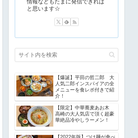
情報などもたまに発信できれば
と思います☆
【爆誕】平田の哲二郎 大
人気二郎インスパイアの全
メニューを食レポ付きで紹
介！
【限定】中華蕎麦あお木
高崎の大人気店で頂く超豪
華絶品冷やしラーメン！
【2022年版】つけ麺が食べ