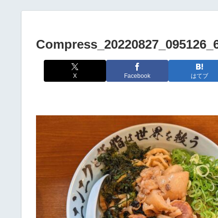
Compress_20220827_095126_
X
Facebook
はてブ