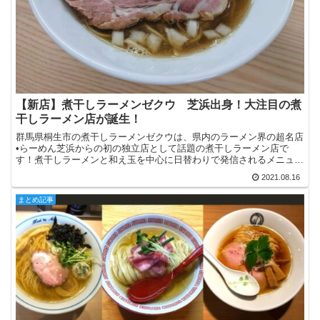
【新店】煮干しラーメンゼクウ 芝浜出身！大注目の煮
干しラーメン店が誕生！
群馬県桐生市の煮干しラーメンゼクウは、県内のラーメン界の超名店
•らーめん芝浜からの初の独立店として話題の煮干しラーメン店で
す！煮干しラーメンと和え玉を中心に日替わりで発信されるメニュー
も魅力で、早くも人気が沸騰し始めています！
2021.08.16
まとめ記事