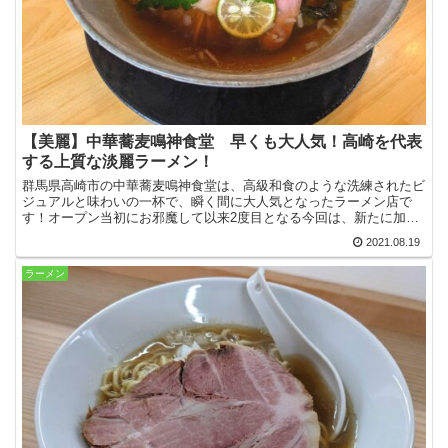
【美麗】中華蕎麦鳴神食堂 早くも大人気！高崎を代表
する上質な淡麗ラーメン！
群馬県高崎市の中華蕎麦鳴神食堂は、高級和食のような洗練されたビ
ジュアルと味わいの一杯で、瞬く間に大人気となったラーメン店で
す！オープン当初にお邪魔して以来2度目となる今回は、新たに加わ
ったメニューを中心に更なる魅力を味わって来ました！
2021.08.19
ラーメン