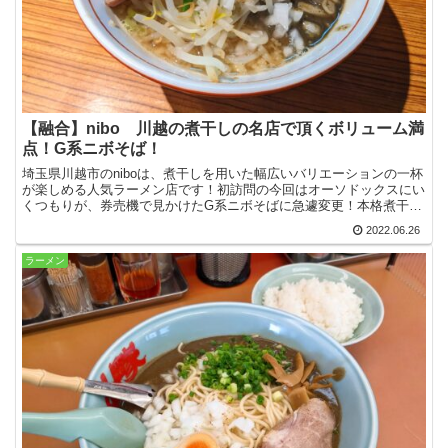
【融合】nibo 川越の煮干しの名店で頂くボリューム満
点！G系ニボそば！
埼玉県川越市のniboは、煮干しを用いた幅広いバリエーションの一杯
が楽しめる人気ラーメン店です！初訪問の今回はオーソドックスにい
くつもりが、券売機で見かけたG系ニボそばに急遽変更！本格煮干し
とジャンクのコラボを楽しんできました！
2022.06.26
ラーメン