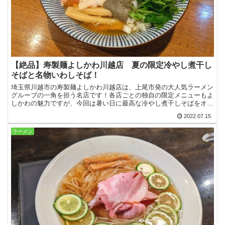
【絶品】寿製麺よしかわ川越店 夏の限定冷やし煮干し
そばと名物いわしそば！
埼玉県川越市の寿製麺よしかわ川越店は、上尾市発の大人気ラーメン
グループの一角を担う名店です！各店ごとの独自の限定メニューもよ
しかわの魅力ですが、今回は暑い日に最高な冷やし煮干しそばをオー
ダー！名物のいわしそばと併せて思いっきり堪能してきました！
2022.07.15
ラーメン