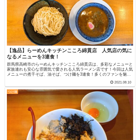
【逸品】らーめんキッチンこころ綿貫店 人気店の気に
なるメニューを3連食！
群馬県高崎市のらーめんキッチンこころ綿貫店は、多彩なメニューと
家族連れも安心な雰囲気で愛される人気ラーメン店です！今回は人気
メニューの煮干そば、油そば、つけ麺を3連食！多くのファンを魅了
する3つの味を一気に堪能して来ました！
2021.08.10
つけ麺