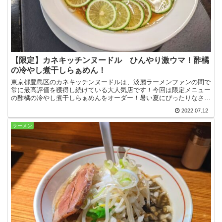
【限定】カネキッチンヌードル ひんやり激ウマ！酢橘
の冷やし煮干しらぁめん！
東京都豊島区のカネキッチンヌードルは、淡麗ラーメンファンの間で
常に最高評価を獲得し続けている大人気店です！今回は限定メニュー
の酢橘の冷やし煮干しらぁめんをオーダー！暑い夏にぴったりなさっ
ぱり冷たい極上の一杯を堪能してきました！
2022.07.12
ラーメン