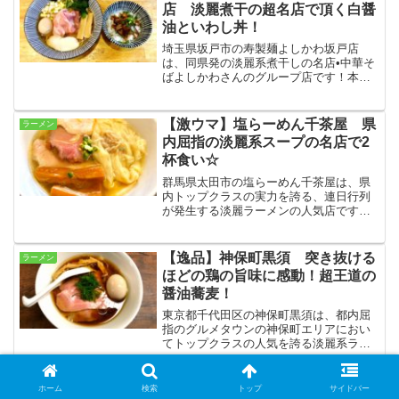
められるお店です☆
店 淡麗煮干の超名店で頂く白醤
油といわし丼！
埼玉県坂戸市の寿製麺よしかわ坂戸店
は、同県発の淡麗系煮干しの名店•中華そ
ばよしかわさんのグループ店です！本店
譲りの煮干しそばやラーメン屋さんの域
を超越した絶品魚介メニューが人気で、
今回はよしかわさんの王道の2品を堪能し
【激ウマ】塩らーめん千茶屋 県
ラーメン
ました☆
内屈指の淡麗系スープの名店で2
杯食い☆
群馬県太田市の塩らーめん千茶屋は、県
内トップクラスの実力を誇る、連日行列
が発生する淡麗ラーメンの人気店です！
研ぎ澄まされた味とビジュアルで多くの
ラーメン好きを唸らせながら、お子様連
れでも安心という、多くの方に愛される
【逸品】神保町黒須 突き抜ける
ラーメン
お店となっています！
ほどの鶏の旨味に感動！超王道の
醤油蕎麦！
東京都千代田区の神保町黒須は、都内屈
指のグルメタウンの神保町エリアにおい
てトップクラスの人気を誇る淡麗系ラー
メンの有名店です！スタイリッシュでコ
ンパクトな店内で頂けるラーメンは、シ
ンプルながらどこまでも深く、王者の貫
【大人気】ゴールデンタイガー
ホーム
検索
トップ
サイドバー
つけ麺