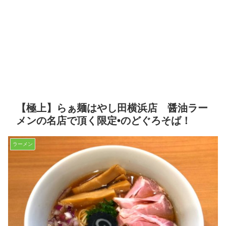
【極上】らぁ麺はやし田横浜店 醤油ラー
メンの名店で頂く限定•のどぐろそば！
ラーメン