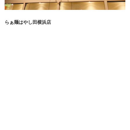
らぁ麺はやし田横浜店