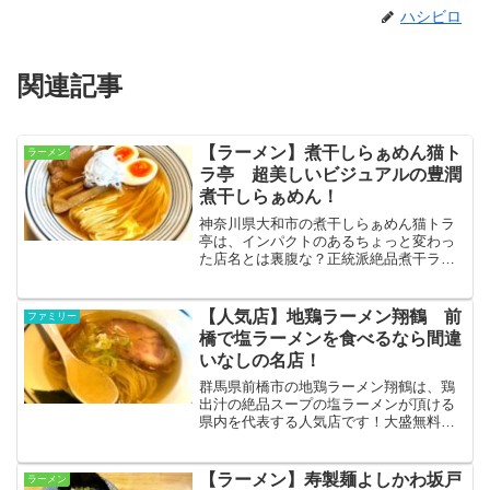
ハシビロ
関連記事
【ラーメン】煮干しらぁめん猫ト
ラーメン
ラ亭 超美しいビジュアルの豊潤
煮干しらぁめん！
神奈川県大和市の煮干しらぁめん猫トラ
亭は、インパクトのあるちょっと変わっ
た店名とは裏腹な？正統派絶品煮干ラー
メンが頂ける大人気店です！都内や横浜
からも遠くない立地ながら、駐車場完備
という使い勝手の良さも魅力となってい
【人気店】地鶏ラーメン翔鶴 前
ファミリー
ます☆
橋で塩ラーメンを食べるなら間違
いなしの名店！
群馬県前橋市の地鶏ラーメン翔鶴は、鶏
出汁の絶品スープの塩ラーメンが頂ける
県内を代表する人気店です！大盛無料、
お子様連れ可能、サイドメニューまで絶
品という最強の体制で、前橋で塩ラーメ
ンを食べたい人には最も自信を持って勧
【ラーメン】寿製麺よしかわ坂戸
ラーメン