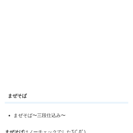
まぜそば
まぜそば〜三段仕込み〜
まぜそば
はノーチェックでした∑(ﾟДﾟ)