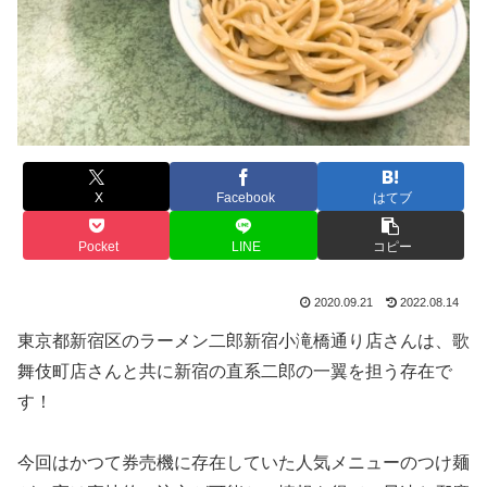
X
Facebook
はてブ
Pocket
LINE
コピー
2020.09.21
2022.08.14
東京都新宿区のラーメン二郎新宿小滝橋通り店さんは、歌
舞伎町店さんと共に新宿の直系二郎の一翼を担う存在で
す！
今回はかつて券売機に存在していた人気メニューのつけ麺