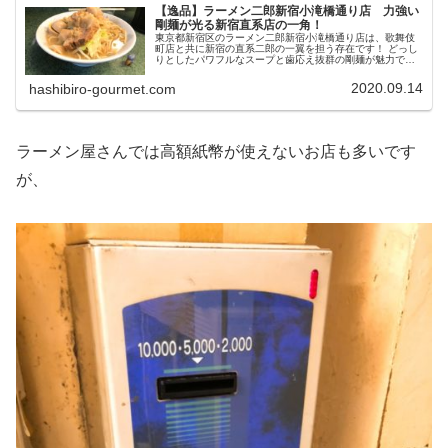
【逸品】ラーメン二郎新宿小滝橋通り店 力強い
剛麺が光る新宿直系店の一角！
東京都新宿区のラーメン二郎新宿小滝橋通り店は、歌舞伎
町店と共に新宿の直系二郎の一翼を担う存在です！ どっし
りとしたパワフルなスープと歯応え抜群の剛麺が魅力で、
麺増し仕様の大二郎も用意されているので大食いさんもお
腹いっぱい楽しめます！
2020.09.14
hashibiro-gourmet.com
ラーメン屋さんでは高額紙幣が使えないお店も多いです
が、