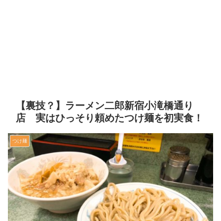
【裏技？】ラーメン二郎新宿小滝橋通り
店 実はひっそり頼めたつけ麺を初実食！
つけ麺