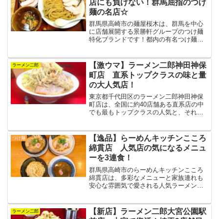
店にも負けない！群馬屈指のつけ
麺の名店☆
群馬県高崎市の麺屋桜木は、群馬を中心
に店舗展開する景勝軒グループのつけ麺
特化ブランドです！都内の有名つけ麺イ
ベントに参加したこともある、県内を代
表するその濃厚な味わいは、一度食べた
ら虜になること間違い無し☆
【激ウマ】ラーメン二郎神田神保
ラーメン二郎
町店 直系トップクラスの味と量
の大人気店！
東京都千代田区のラーメン二郎神田神保
町店は、全国に約40店舗ある直系店の中
でも最もトップクラスの人気と、それに
比例した行列で知られる大人気店です！
味わいだけでなくボリュームにも定評が
あり、多くのジロリアンを虜にしていま
【逸品】らーめんキッチンこころ
つけ麺
す☆
綿貫店 人気店の気になるメニュ
ーを3連食！
群馬県高崎市のらーめんキッチンこころ
綿貫店は、多彩なメニューと家族連れも
安心な雰囲気で愛される人気ラーメン店
です！今回は人気メニューの煮干そば、
油そば、つけ麺を3連食！多くのファンを
魅了する3つの味を一気に堪能して来まし
【新店】ラーメン二郎大宮公園駅
ラーメン二郎
た！