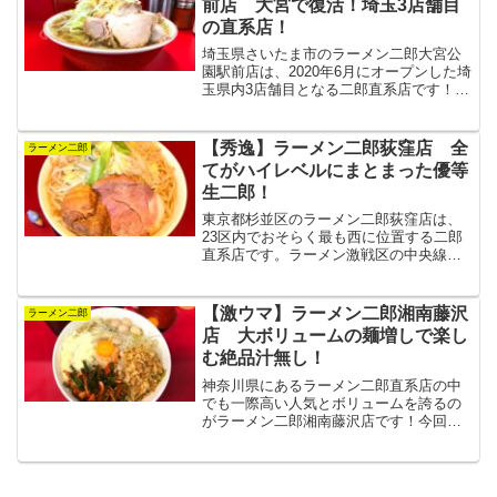
前店 大宮で復活！埼玉3店舗目
の直系店！
埼玉県さいたま市のラーメン二郎大宮公
園駅前店は、2020年6月にオープンした埼
玉県内3店舗目となる二郎直系店です！早
速盤石の味わいのラーメンが楽しめるこ
ちらのお店は、久々に二郎が帰ってきた
大宮の地で新たな名所となって行くでし
【秀逸】ラーメン二郎荻窪店 全
ラーメン二郎
ょう☆
てがハイレベルにまとまった優等
生二郎！
東京都杉並区のラーメン二郎荻窪店は、
23区内でおそらく最も西に位置する二郎
直系店です。ラーメン激戦区の中央線沿
線でも安定した人気を誇る、全てがハイ
レベルにまとまった優等生二郎の味わい
を堪能！めずらしい調味料が置いてある
【激ウマ】ラーメン二郎湘南藤沢
ラーメン二郎
のもポイントです☆
店 大ボリュームの麺増しで楽し
む絶品汁無し！
神奈川県にあるラーメン二郎直系店の中
でも一際高い人気とボリュームを誇るの
がラーメン二郎湘南藤沢店です！今回は
ラーメンと双璧をなす看板メニューの汁
無しをチョイス！無料対応がうれしい麺
増しでオーダーし、お腹いっぱい堪能し
ました☆