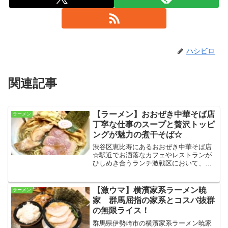
ハシビロ
関連記事
【ラーメン】おおぜき中華そば店
ラーメン
丁寧な仕事のスープと贅沢トッピ
ングが魅力の煮干そば☆
渋谷区恵比寿にあるおおぜき中華そば店
☆駅近でお洒落なカフェやレストランが
ひしめき合うランチ激戦区において、老
若男女問わず人気を集めるラーメンの名
店です！オススメは中華そばとのことで
すが、マニアも唸らせるであろう絶品煮
【激ウマ】横濱家系ラーメン暁
ラーメン
干そばも頂けます！
家 群馬屈指の家系とコスパ抜群
の無限ライス！
群馬県伊勢崎市の横濱家系ラーメン暁家