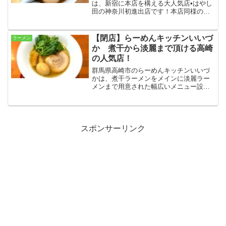
は、新宿に本店を構える大人気店•はやし
田の神奈川初進出店です！本店同様のハ
イグレードな味とメニュー構成、そして
通し営業という利便性の高さで、横浜を
代表する大人気店の仲間入りを果たして
【閉店】らーめんキッチンいいづ
ラーメン
います☆
か 煮干から淡麗まで頂ける高崎
の人気店！
群馬県高崎市のらーめんキッチンいいづ
かは、煮干ラーメンをメインに淡麗ラー
メンまで用意された幅広いメニュー設定
が魅力の人気店です☆店内製麺のこだわ
り麺はどんな形で食べても絶品！という
ことで、今回は醤油と塩の2杯を食べ比べ
て来ました！
スポンサーリンク