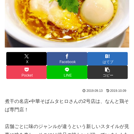
X
Facebook
はてブ
Pocket
LINE
コピー
2019.09.13
2019.10.09
煮干の名店•中華そばムタヒロさんの2号店は、なんと鶏そ
ば専門店！
店舗ごとに味のジャンルが違うという新しいスタイルが見