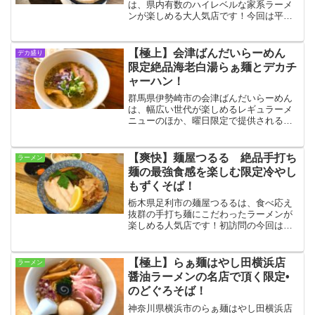
は、県内有数のハイレベルな家系ラーメ
ンが楽しめる大人気店です！今回は平日
のランチ限定で楽しめるライス食べ放題
のサービスタイムを利用し、トッピング
やサイドメニューまで堪能しまくって来
【極上】会津ばんだいらーめん
デカ盛り
ました！
限定絶品海老白湯らぁ麺とデカチ
ャーハン！
群馬県伊勢崎市の会津ばんだいらーめん
は、幅広い世代が楽しめるレギュラーメ
ニューのほか、曜日限定で提供される特
別メニューも話題の大人気ラーメン店で
す！今回は海老を使った限定ラーメンと
和え玉を実食！信じ難いほどの完成度に
【爽快】麺屋つるる 絶品手打ち
ラーメン
終始圧倒されました☆
麺の最強食感を楽しむ限定冷やし
もずくそば！
栃木県足利市の麺屋つるるは、食べ応え
抜群の手打ち麺にこだわったラーメンが
楽しめる人気店です！初訪問の今回は限
定メニューとして大きな反響を呼んでい
た冷やしもずくそばをオーダー！清涼感
たっぷりの味わいと麺のおいしさを心行
【極上】らぁ麺はやし田横浜店
ラーメン
くまで堪能してきました！
醤油ラーメンの名店で頂く限定•
のどぐろそば！
神奈川県横浜市のらぁ麺はやし田横浜店