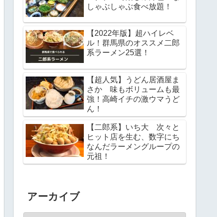
しゃぶしゃぶ食べ放題！
【2022年版】超ハイレベ
ル！群馬県のオススメ二郎
系ラーメン25選！
【超人気】うどん居酒屋ま
さか 味もボリュームも最
強！高崎イチの激ウマうど
ん！
【二郎系】いち大 次々と
ヒット店を生む、数字にち
なんだラーメングループの
元祖！
アーカイブ