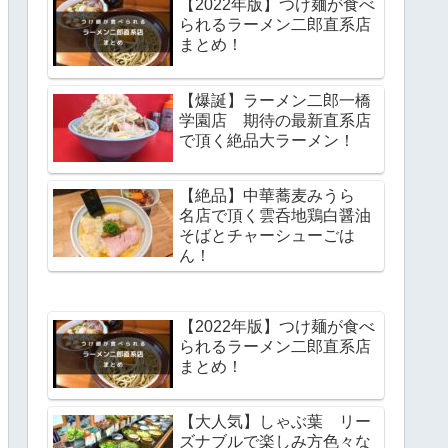
【2022年版】つけ麺が食べ
られるラーメン二郎直系店
まとめ！
【爆誕】ラーメン二郎一橋
学園店 期待の最新直系店
で頂く絶品大ラーメン！
【絶品】中華蕎麦みうら
名店で頂く雲呑地鶏白醤油
そばとチャーシューごは
ん！
【2022年版】つけ麺が食べ
られるラーメン二郎直系店
まとめ！
【大人気】しゃぶ葉 リー
ズナブルで楽しみ方色々な