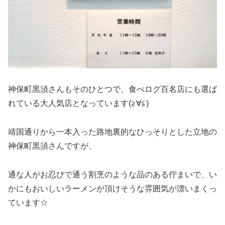
神保町黒須さんもそのひとつで、食べログ百名店にも選ば
れている大人気店となっています(≧∀≦)
靖国通りから一本入った路地裏的なひっそりとした立地の
神保町黒須さんですが、
通な人がお忍びで通う割烹のような品のある佇まいで、い
かにもおいしいラーメンが頂けそうな雰囲気が漂いまくっ
ています☆