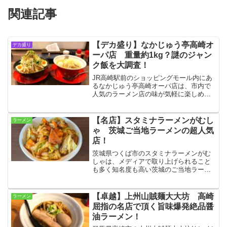
関連記事
【デカ盛り】なかじゅう亭高崎オ
デカ盛り
ーパ店 重量約1kg？謎のジャン
ク飯を大調査！
JR高崎駅前のショッピングモール内にあ
るなかじゅう亭高崎オーパ店は、市内で
人気のラーメン店の味が気軽に楽しめる
ことで評判で、本店譲りの絶品ラーメン
はもちろん、なにやらデカ盛りっぽいネ
ーミングの気になるメニューがあったの
【名店】スタミナラーメンがむし
ラーメン
で調査して来ました☆
ゃ 茨城ご当地ラーメンの超人気
店！
茨城県つくば市のスタミナラーメンがむ
しゃは、メディアで取り上げられること
も多く知名度も高い茨城のご当地ラーメ
ン『スタミナラーメン』の超有名店で
す！今回はスタミナ冷やしをオーダー！
地元で愛され続けるその味に魅了されて
【卓越】上州山賊麺大大坊 高崎
ラーメン
きました☆
屈指の名店で頂く旨味爆発絶品醤
油ラーメン！