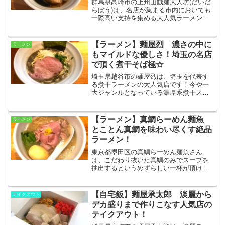
群馬県高崎市の上州山賊麺大大坊(だいだ
らぼう)は、名店が集まる市内においても
一際高い支持を集める大人気ラーメン店
です！今回はオーソドックスに淡麗醤油
山賊麺をオーダー！シンプルだからこそ
わかる究極に突き詰められた素材の旨さ
【ラーメン】麺屋烈 濃さの中に
ラーメン
を堪能して来ました！
もマイルドな優しさ！埼玉の名店
で頂く煮干そば極☆
埼玉県越谷市の麺屋烈は、埼玉を代表す
る煮干ラーメンの大人気店です！今や一
大ジャンルとなっている濃厚系煮干スー
プをとことん突き詰め、煮干好きも納得
させつつ、幅広い客層に受け入れられる
食べやすさも兼ね備えた秀逸な一杯が楽
【ラーメン】真鯛らーめん麺魚
ラーメン
しめます☆
とことん真鯛を味わい尽くす絶品
ラーメン！
東京都墨田区の真鯛らーめん麺魚さん
は、こだわり抜いた真鯛のみでスープを
抽出するというめずらしい一杯が頂ける
人気ラーメン店です！線が細くラーメン
らしさが出しにくいとされる魚介オンリ
ーのスープで、ここまで力強い味にでき
【自宅飯】麺屋承太郎 淡麗から
テイクアウト
たのはまさにお見事☆
デカ盛りまで作りこなす人気店の
テイクアウト！