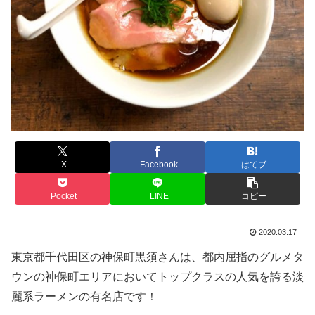
X
Facebook
はてブ
Pocket
LINE
コピー
2020.03.17
東京都千代田区の神保町黒須さんは、都内屈指のグルメタ
ウンの神保町エリアにおいてトップクラスの人気を誇る淡
麗系ラーメンの有名店です！