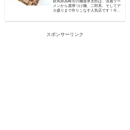
群馬県高崎市の麺屋承太郎は、淡麗ラー
メンから濃厚つけ麺、二郎系、そしてデ
カ盛りまで作りこなす人気店です！今回
はテイクアウトを利用し、看板メニュー
の汁なし版を頂いてみました☆市内であ
れば宅配対応も可能ということなので、
そちらも要チェック！
スポンサーリンク