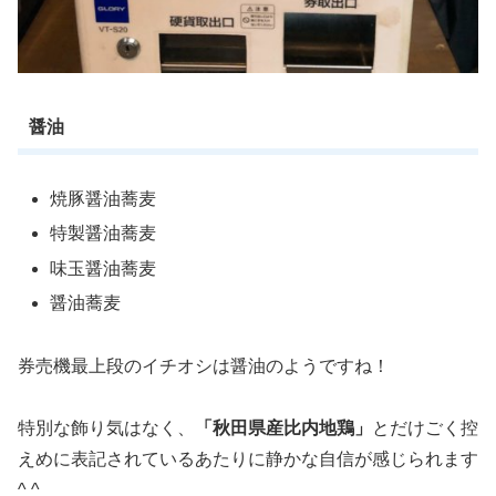
醤油
焼豚醤油蕎麦
特製醤油蕎麦
味玉醤油蕎麦
醤油蕎麦
券売機最上段のイチオシは醤油のようですね！
特別な飾り気はなく、
「秋田県産比内地鶏」
とだけごく控
えめに表記されているあたりに静かな自信が感じられます
^ ^