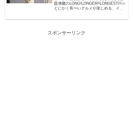
題沸騰のLONG!LONGER!!LONGEST!!!☆
とにかく長〜いグルメが楽しめる、イン
スタ映え必死の原宿の人気店！色んな意
味で最も難易度が高い？ソフトクリーム
を実食レポート！
スポンサーリンク