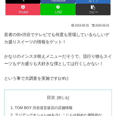
X
Facebook
はてブ
Pocket
LINE
コピー
2019.08.25
2020.06.01
若者の街•渋谷でテレビでも何度も登場しているらしいデ
カ盛りスイーツの情報をゲット！
かなりのインスタ映えメニューだそうで、流行り物もスイ
ーツもデカ盛りも大好きな僕としては行くしかない！
という事で大調査を実施です(≧∀≦)
目次
TOM BOY 渋谷道玄坂店の店舗情報
アジアンでオシャレ•••を少しこじらせ始めた個性的な