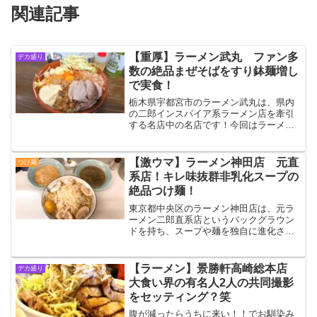
関連記事
【重厚】ラーメン武丸 ファン多
デカ盛り
数の絶品まぜそばをすり鉢麺増し
で実食！
栃木県宇都宮市のラーメン武丸は、県内
の二郎インスパイア系ラーメン店を牽引
する名店中の名店です！今回はラーメン
と並ぶ看板メニューのまぜそばを実食！
麺と具材のダイレクトなおいしさとジャ
ンクなパワーを、すり鉢にたっぷりの麺
【激ウマ】ラーメン神田店 元直
つけ麺
増しで頂いてきました！
系店！キレ味抜群非乳化スープの
絶品つけ麺！
東京都中央区のラーメン神田店は、元ラ
ーメン二郎直系店というバックグラウン
ドを持ち、スープや麺を独自に進化させ
た大人気インスパイア店です！トップク
ラスの呼び声高い非乳化スープを、裏メ
ニューの麺増し対応でお腹いっぱい堪能
【ラーメン】景勝軒高崎総本店
デカ盛り
してきました☆
大食い界の有名人2人の共同撮影
をセッティング？笑
腹が減ったらうちに来い！！でお馴染み