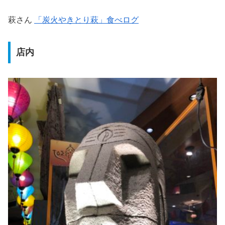
萩さん
「炭火やきとり萩」食べログ
店内