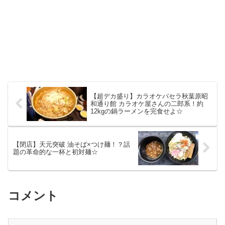
【超デカ盛り】カラオケパセラ秋葉原昭
和通り館 カラオケ屋さんの二郎系！約
12kgの鍋ラーメンを完食せよ☆
【閉店】天元突破 油そば×つけ麺！？話
題の革命的な一杯と初対麺☆
コメント