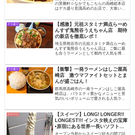
の景勝軒☆なかでもこちらの高崎総本店
はデカ盛り意識高めのお店で、大食い
YouTuberさん御用達！今回は大食い界の
ビッグネームお2人が共演するのを図らず
もセッティングすることになったお話！
【感激】元祖スタミナ満点らーめ
デカ盛り
笑
んすず鬼熊谷うえちゃん店 期待
の新店を徹底レポ！
埼玉県熊谷市の元祖スタミナ満点らーめ
んすず鬼熊谷うえちゃん店は、ご飯に最
も合うラーメンとして都内で人気を博し
ているお店の埼玉初進出店です！初訪問
の今回はスタ満ソバをオーダー！トッピ
ングメニューやライスと合わせてお腹い
【衝撃】一発ラーメンはしご屋高
デカ盛り
っぱい堪能して来ました！
崎店 激ウマファイトセットとま
んが盛ごはん！
群馬県高崎市の一発ラーメンはしご屋高
崎店は、バラエティ豊かなメニューと景
気のいいボリュームで愛される人気ラー
メン店です！今回はファイトセットをご
はんまんが盛でオーダー！絶品の味と大
迫力のデカ盛りっぷりをお腹いっぱい堪
【スイーツ】LONG! LONGER!!
スイーツ
能して来ました！
LONGEST!!! インスタ映えの宝庫
•原宿にある世界一長いソフトク
リーム☆
オープン当初からスイーツ好きの間で話