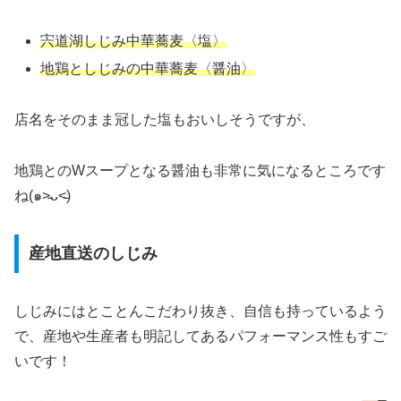
宍道湖しじみ中華蕎麦〈塩〉
地鶏としじみの中華蕎麦〈醤油〉
店名をそのまま冠した塩もおいしそうですが、
地鶏とのWスープとなる醤油も非常に気になるところです
ね(๑˃̵ᴗ˂̵)
産地直送のしじみ
しじみにはとことんこだわり抜き、自信も持っているよう
で、産地や生産者も明記してあるパフォーマンス性もすご
いです！