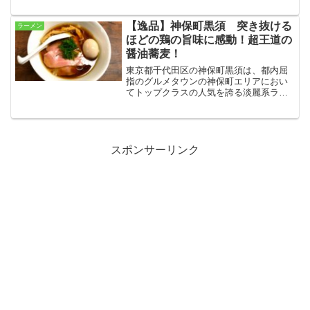
のランチ限定で楽しめるライス食べ放題
のサービスタイムを利用し、トッピング
やサイドメニューまで堪能しまくって来
【逸品】神保町黒須 突き抜ける
ラーメン
ました！
ほどの鶏の旨味に感動！超王道の
醤油蕎麦！
東京都千代田区の神保町黒須は、都内屈
指のグルメタウンの神保町エリアにおい
てトップクラスの人気を誇る淡麗系ラー
メンの有名店です！スタイリッシュでコ
ンパクトな店内で頂けるラーメンは、シ
ンプルながらどこまでも深く、王者の貫
禄を持つ絶品でした☆
スポンサーリンク