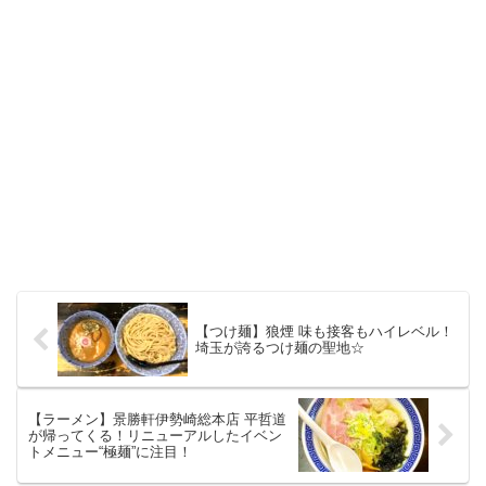
【つけ麺】狼煙 味も接客もハイレベル！
埼玉が誇るつけ麺の聖地☆
【ラーメン】景勝軒伊勢崎総本店 平哲道
が帰ってくる！リニューアルしたイベン
トメニュー“極麺”に注目！