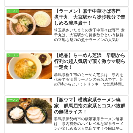
んとも衝撃的なブルーやピンクのラーメ
ン！？これまでの概念を覆すビジュアル
と、それを大幅に裏切る絶品の味わいを
【ラーメン】煮干中華そば専門
ラーメン
徹底レポート！
煮干丸 大宮駅から徒歩数分で楽
しめる濃厚煮干！
埼玉県さいたま市の煮干中華そば専門 煮
干丸は、大宮駅から徒歩数分という抜群
の立地も魅力の煮干ラーメンの人気店で
す！濃厚ながらも食べやすいその味は、
煮干デビューの方から煮干中毒者まで、
幅広く支持されています☆
【絶品】らーめん芝浜 早朝から
ラーメン
行列の超人気店で頂く激ウマ朝ら
ー定食！
群馬県桐生市のらーめん芝浜は、県内を
代表する淡麗ラーメンの有名店です。朝
の7時からというトリッキーな営業時間で
すが、平日でも開店待ちの行列は当たり
前の人気ぶり！絶品ラーメンとご飯もの
がセットになった朝らー定食が大人気で
【激ウマ】横濱家系ラーメン暁
ラーメン
す☆
家 群馬屈指の家系とコスパ抜群
の無限ライス！
群馬県伊勢崎市の横濱家系ラーメン暁家
は、県内有数のハイレベルな家系ラーメ
ンが楽しめる大人気店です！今回は平日