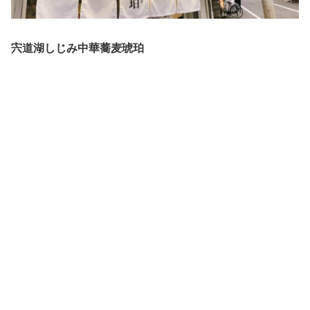
宍道湖しじみ中華蕎麦琥珀