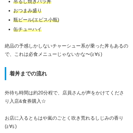
吊るし焼きバラ丼
おつまみ盛り
瓶ビール(エビス小瓶)
缶チューハイ
絶品の予感しかしないチャーシュー系が乗った丼もあるの
で、これは必食メニューじゃないかな〜(≧∀≦)
着丼までの流れ
外待ち時間は約20分程で、店員さんが声をかけてくださ
り入店&食券購入☆
お店に入るともはや嵐のごとく吹き荒れるしじみの香り
(≧∀≦)