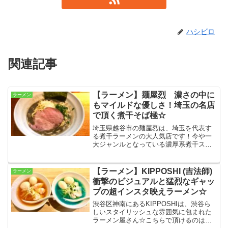
ハシビロ
関連記事
【ラーメン】麺屋烈 濃さの中に
ラーメン
もマイルドな優しさ！埼玉の名店
で頂く煮干そば極☆
埼玉県越谷市の麺屋烈は、埼玉を代表す
る煮干ラーメンの大人気店です！今や一
大ジャンルとなっている濃厚系煮干スー
プをとことん突き詰め、煮干好きも納得
させつつ、幅広い客層に受け入れられる
食べやすさも兼ね備えた秀逸な一杯が楽
【ラーメン】KIPPOSHI (吉法師)
ラーメン
しめます☆
衝撃のビジュアルと猛烈なギャッ
プの超インスタ映えラーメン☆
渋谷区神南にあるKIPPOSHIは、渋谷ら
しいスタイリッシュな雰囲気に包まれた
ラーメン屋さん☆こちらで頂けるのはな