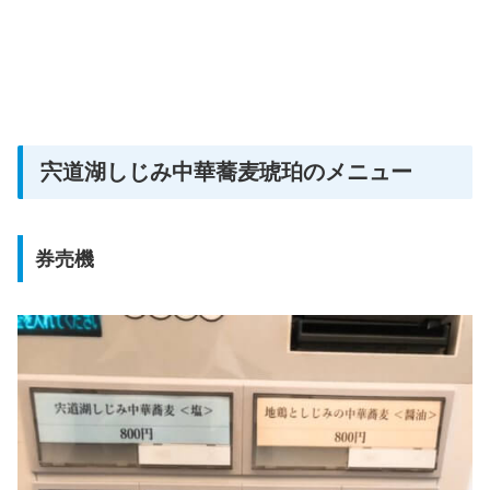
宍道湖しじみ中華蕎麦琥珀のメニュー
券売機