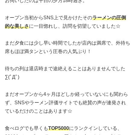
お伺いしたのは平日の夕方18時過ぎ。
オープン当初からSNS上で見かけたその
ラーメンの圧倒
的な美しさ
に一目惚れし、訪問を切望していました☆
まだ夕食には少し早い時間でしたが店内は満席で、外待ち
席もほぼ満タンという圧巻の人気ぶり！
待ちの列は退店時まで途絶えることはありませんでした
∑(ﾟДﾟ)
まだオープンから4ヶ月ほどしか経っていないにも関わら
ず、SNSやラーメン評価サイトでも絶賛の声が連発され
ているだけのことはあります☆
食べログでも早くも
TOP5000
にランクインしている、