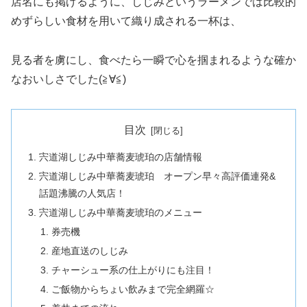
店名にも掲げるように、しじみというラーメンでは比較的
めずらしい食材を用いて織り成される一杯は、
見る者を虜にし、食べたら一瞬で心を掴まれるような確か
なおいしさでした(≧∀≦)
目次
宍道湖しじみ中華蕎麦琥珀の店舗情報
宍道湖しじみ中華蕎麦琥珀 オープン早々高評価連発&
話題沸騰の人気店！
宍道湖しじみ中華蕎麦琥珀のメニュー
券売機
産地直送のしじみ
チャーシュー系の仕上がりにも注目！
ご飯物からちょい飲みまで完全網羅☆