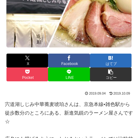
X
Facebook
はてブ
Pocket
LINE
コピー
2019.09.04
2019.10.09
宍道湖しじみ中華蕎麦琥珀さんは、京急本線•雑色駅から
徒歩数分のところにある、新進気鋭のラーメン屋さんです
☆