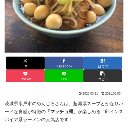
X
Facebook
はてブ
Pocket
LINE
コピー
2020.03.21
2021.05.03
茨城県水戸市のめんじろさんは、超濃厚スープとかなりハ
ードな食感が特徴の
「マッチョ麺」
が楽しめる二郎インス
パイア系ラーメンの人気店です！