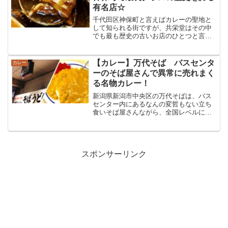
有名店☆
千代田区神保町と言えばカレーの聖地と
して知られる街ですが、共栄堂はその中
でも最も歴史の古いお店のひとつと言わ
れる超有名店です☆どこか風格すら感じ
るような落ち着いた店内で頂くカレーに
は心に染み入るような感動がありまし
【カレー】万代そば バスセンタ
カレー
た！
ーのそば屋さんで異常に売れまく
る名物カレー！
新潟県新潟市中央区の万代そばは、バス
センター内にあるなんの変哲もない立ち
食いそば屋さんながら、全国レベルにそ
の名を轟かす名物メニューを要する有名
スポット！そのメニューとはなんとカレ
ー！？そばはほぼ無視の圧倒的オーダー
率のカレーをいざ実食☆
スポンサーリンク