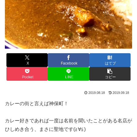
X
Facebook
はてブ
Pocket
LINE
コピー
2019.08.18
2019.09.18
カレーの街と言えば神保町！
カレー好きであれば一度は名前を聞いたことがある名店が
ひしめき合う、まさに聖地です(≧∀≦)