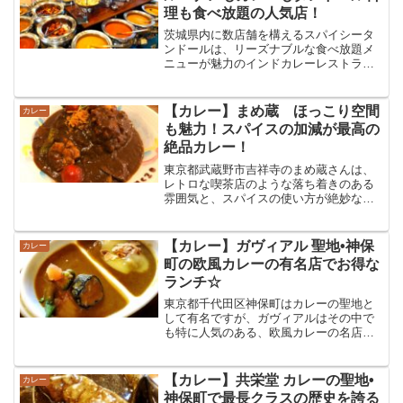
理も食べ放題の人気店！
茨城県内に数店舗を構えるスパイシータ
ンドールは、リーズナブルな食べ放題メ
ニューが魅力のインドカレーレストラン
です！ライスやナンだけでなく数種類の
カレー、オーダーごとに出来立てが頂け
るタンドール料理も食べ放題で、大満足
【カレー】まめ蔵 ほっこり空間
カレー
の内容となっています☆
も魅力！スパイスの加減が最高の
絶品カレー！
東京都武蔵野市吉祥寺のまめ蔵さんは、
レトロな喫茶店のような落ち着きのある
雰囲気と、スパイスの使い方が絶妙な極
上のカレーが楽しめる大人気店です！辛
過ぎず複雑過ぎず、それでいてどこまで
も奥深いカレーの味わいに魅了されます
【カレー】ガヴィアル 聖地•神保
カレー
☆
町の欧風カレーの有名店でお得な
ランチ☆
東京都千代田区神保町はカレーの聖地と
して有名ですが、ガヴィアルはその中で
も特に人気のある、欧風カレーの名店で
す☆甘みの効いた深いコクのある絶品の
ハイグレードなカレーをリーズナブルに
頂けるランチは特にオススメです！
【カレー】共栄堂 カレーの聖地•
カレー
神保町で最長クラスの歴史を誇る