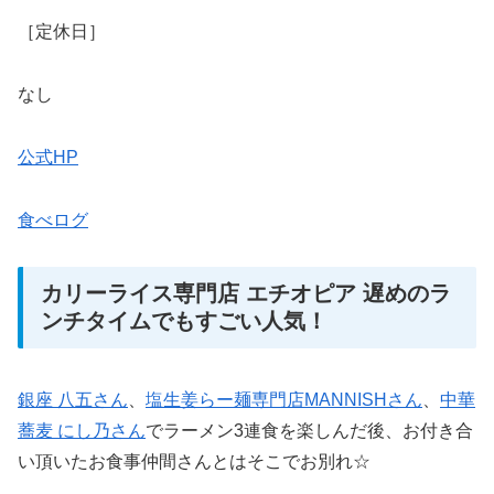
［定休日］
なし
公式HP
食べログ
カリーライス専門店 エチオピア 遅めのラ
ンチタイムでもすごい人気！
銀座 八五さん
、
塩生姜らー麺専門店MANNISHさん
、
中華
蕎麦 にし乃さん
でラーメン3連食を楽しんだ後、お付き合
い頂いたお食事仲間さんとはそこでお別れ☆