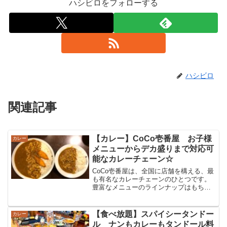
ハシビロをフォローする
ハシビロ
関連記事
【カレー】CoCo壱番屋 お子様
カレー
メニューからデカ盛りまで対応可
能なカレーチェーン☆
CoCo壱番屋は、全国に店舗を構える、最
も有名なカレーチェーンのひとつです。
豊富なメニューのラインナップはもちろ
ん、小さな子供連れでも安心して利用で
きる環境や、ライス量のカスタマイズで
デカ盛りまで頂けるという柔軟性も大き
【食べ放題】スパイシータンドー
カレー
な魅力です！
ル ナンもカレーもタンドール料