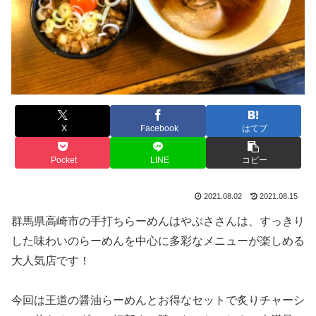
X
Facebook
はてブ
Pocket
LINE
コピー
2021.08.02
2021.08.15
群馬県高崎市の手打ちらーめんはやぶささんは、すっきり
した味わいのらーめんを中心に多彩なメニューが楽しめる
大人気店です！
今回は王道の醤油らーめんとお得なセットで炙りチャーシ