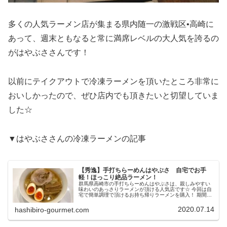
多くの人気ラーメン店が集まる県内随一の激戦区•高崎に
あって、週末ともなると常に満席レベルの大人気を誇るの
がはやぶささんです！
以前にテイクアウトで冷凍ラーメンを頂いたところ非常に
おいしかったので、ぜひ店内でも頂きたいと切望していま
した☆
▼はやぶささんの冷凍ラーメンの記事
【秀逸】手打ちらーめんはやぶさ 自宅でお手
軽！ほっこり絶品ラーメン！
群馬県高崎市の手打ちらーめんはやぶさは、親しみやすい
味わいのあっさりラーメンが頂ける人気店です☆ 今回は自
宅で簡単調理で頂けるお持ち帰りラーメンを購入！ 期間限
定の炊き込みご飯と共に、おうち時間を楽しませて頂きま
した！
2020.07.14
hashibiro-gourmet.com