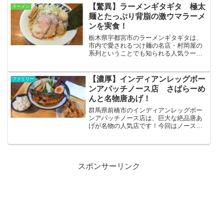
今回は自宅でライスと共に王道の楽しみ
【驚異】ラーメンギタギタ 極太
ラーメン
方をしてみました！
麺とたっぷり背脂の激ウマラーメ
ンを実食！
栃木県宇都宮市のラーメンギタギタは、
市内で愛されるつけ麺の名店・村岡屋の
系列ということでも知られる人気ラーメ
ン店です！初訪問の今回は特製ラーメン
をオーダー！自慢の背脂は最大量でお願
いし、その魅力を余すところなく堪能し
【濃厚】インディアンレッグボー
ファミリー
てきました！
ンアパッチノース店 さばらーめ
んと名物唐あげ！
群馬県前橋市のインディアンレッグボー
ンアパッチノース店は、巨大な絶品唐あ
げが名物の人気店です！今回はノース店
限定で提供されているさばらーめんをオ
ーダー！名物をお得に食べられる唐あげ
セットにしてお腹いっぱい堪能しまし
た！
スポンサーリンク