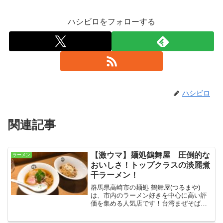
ハシビロをフォローする
ハシビロ
関連記事
【激ウマ】麺処鶴舞屋 圧倒的な
ラーメン
おいしさ！トップクラスの淡麗煮
干ラーメン！
群馬県高崎市の麺処 鶴舞屋(つるまや)
は、市内のラーメン好きを中心に高い評
価を集める人気店です！台湾まぜそばと
淡麗ラーメンの二枚看板というめずらし
いスタイルのこちらで今回頂いた淡麗系