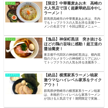
の煮干そばは、ひと口で大感動を覚える
【限定】中華蕎麦あお木 高崎の
ラーメン
まさに絶品でした！
大人気店で頂く超豪華絶品冷やし
ラーメン！
群馬県高崎市の中華蕎麦あお木は、市内
でもトップクラスの人気を誇る淡麗ラー
メンの名店です！今回は限定メニューと
して冷やしすだち蕎麦をオーダー！暑い
夏にぴったりの旨味豊かな冷たいスープ
と豪華トッピングの極上の一杯を肉盛り
【逸品】神保町黒須 突き抜ける
ラーメン
焼豚丼と共に堪能しました！
ほどの鶏の旨味に感動！超王道の
醤油蕎麦！
東京都千代田区の神保町黒須は、都内屈
指のグルメタウンの神保町エリアにおい
てトップクラスの人気を誇る淡麗系ラー
メンの有名店です！スタイリッシュでコ
ンパクトな店内で頂けるラーメンは、シ
ンプルながらどこまでも深く、王者の貫
【絶品】横濱家系ラーメン暁家
テイクアウト
禄を持つ絶品でした☆
激ウマなハイレベル家系をテイク
アウト！
群馬県伊勢崎市の横濱家系ラーメン暁家
は、本格的でハイレベルな家系ラーメン
が頂ける人気店です！期間限定で実施さ
れているテイクアウトでは、店内メニュ
ーのほとんどを楽しむことができます☆