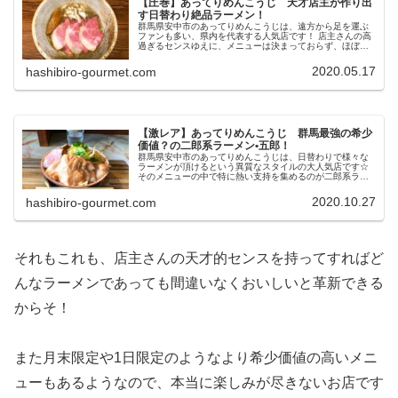
【圧巻】あってりめんこうじ 天才店主が作り出
す日替わり絶品ラーメン！
群馬県安中市のあってりめんこうじは、遠方から足を運ぶ
ファンも多い、県内を代表する人気店です！ 店主さんの高
過ぎるセンスゆえに、メニューは決まっておらず、ほぼ毎
日異なるジャンルのラーメンが提供されるという、他に類
を見ない存在となっています！
2020.05.17
hashibiro-gourmet.com
【激レア】あってりめんこうじ 群馬最強の希少
価値？の二郎系ラーメン•五郎！
群馬県安中市のあってりめんこうじは、日替わりで様々な
ラーメンが頂けるという異質なスタイルの大人気店です☆
そのメニューの中で特に熱い支持を集めるのが二郎系ラー
メン•五郎！ 今回はそんな月に1,2回しか食べられない伝説
の一杯を初実食です！
2020.10.27
hashibiro-gourmet.com
それもこれも、店主さんの天才的センスを持ってすればど
んなラーメンであっても間違いなくおいしいと革新できる
からそ！
また月末限定や1日限定のようなより希少価値の高いメニ
ューもあるようなので、本当に楽しみが尽きないお店です