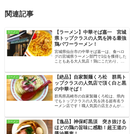
関連記事
【ラーメン】中華そば嘉一 宮城
ラーメン
県トップクラスの人気を誇る最強
鶏パワーラーメン！
宮城県仙台市の中華そば嘉一は、食べロ
グの宮城県ラーメン部門で1位を獲得した
こともある大人気店！鶏にこだわり、旨
味を極限まで抽出したスープはその透明
感とは裏腹にものすごいパワーを持ち、
存在感強めの麺と相まって素晴らしい味
【絶品】自家製麺くろ松 群馬ト
ラーメン
わいとなっています☆
ップクラスの人気店で頂く白と黒
の中華そば！
群馬県高崎市の自家製麺くろ松は、県内
でもトップクラスの人気を誇る超有名ラ
ーメン店です！職人気質の店主さんが織
りなす1杯は、おいしいのはもちろん超フ
ォトジェニック！今回は店内連食で、中
華そばを白醤油と黒醤油で2杯頂いて来ま
【逸品】神保町黒須 突き抜ける
ラーメン
した☆
ほどの鶏の旨味に感動！超王道の
醤油蕎麦！