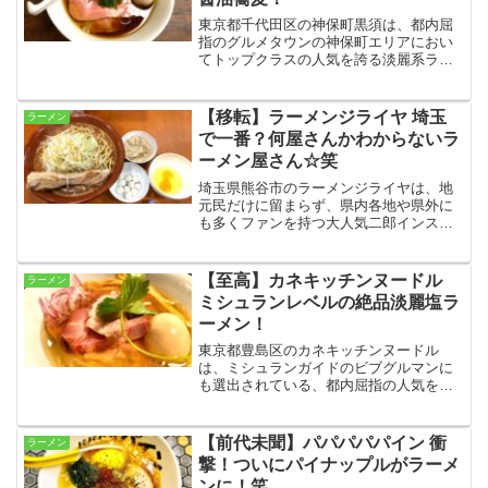
東京都千代田区の神保町黒須は、都内屈
指のグルメタウンの神保町エリアにおい
てトップクラスの人気を誇る淡麗系ラー
メンの有名店です！スタイリッシュでコ
ンパクトな店内で頂けるラーメンは、シ
ンプルながらどこまでも深く、王者の貫
【移転】ラーメンジライヤ 埼玉
ラーメン
禄を持つ絶品でした☆
で一番？何屋さんかわからないラ
ーメン屋さん☆笑
埼玉県熊谷市のラーメンジライヤは、地
元民だけに留まらず、県内各地や県外に
も多くファンを持つ大人気二郎インスパ
イア系店•••のはずでしたが、違う系統の
ラーメンや、もはやラーメンではないも
のまで提供し始めた、なんともファンキ
【至高】カネキッチンヌードル
ラーメン
ーなお店です！笑
ミシュランレベルの絶品淡麗塩ラ
ーメン！
東京都豊島区のカネキッチンヌードル
は、ミシュランガイドのビブグルマンに
も選出されている、都内屈指の人気を誇
る淡麗ラーメンの名店です！醤油が有名
ですが、塩も盤石のおいしさで、限定メ
ニューも評判の良い実力店となっていま
【前代未聞】パパパパパイン 衝
ラーメン
す☆
撃！ついにパイナップルがラーメ
ンに！笑