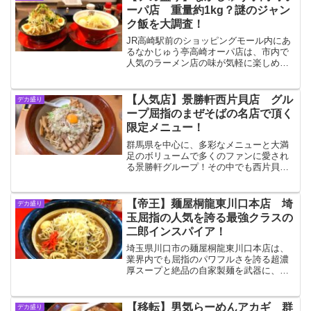
ーパ店 重量約1kg？謎のジャン
ク飯を大調査！
JR高崎駅前のショッピングモール内にあ
るなかじゅう亭高崎オーパ店は、市内で
人気のラーメン店の味が気軽に楽しめる
ことで評判で、本店譲りの絶品ラーメン
はもちろん、なにやらデカ盛りっぽいネ
ーミングの気になるメニューがあったの
【人気店】景勝軒西片貝店 グル
デカ盛り
で調査して来ました☆
ープ屈指のまぜそばの名店で頂く
限定メニュー！
群馬県を中心に、多彩なメニューと大満
足のボリュームで多くのファンに愛され
る景勝軒グループ！その中でも西片貝店
はまぜそばに定評のある人気店です！今
回は気になる限定メニューを求めて初訪
問☆麺増し対応可能とのことで、すり鉢
【帝王】麺屋桐龍東川口本店 埼
デカ盛り
で頂いてきました！
玉屈指の人気を誇る最強クラスの
二郎インスパイア！
埼玉県川口市の麺屋桐龍東川口本店は、
業界内でも屈指のパワフルさを誇る超濃
厚スープと絶品の自家製麺を武器に、県
内にとどまらず関東全域にその名を知ら
しめる大人気二郎インスパイア系ラーメ
ン店です☆このほど8周年を迎え、益々パ
【移転】男気らーめんアカギ 群
デカ盛り