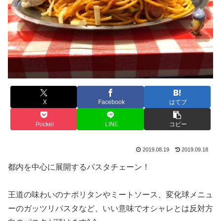
X
Facebook
はてブ
Pocket
LINE
コピー
2019.08.19
2019.09.18
都内を中心に展開するパスタチェーン！
王道の味わいのナポリタンやミートソース、変化球メニュ
ーのガッツリパスタなど、いい意味でオシャレとは反対方