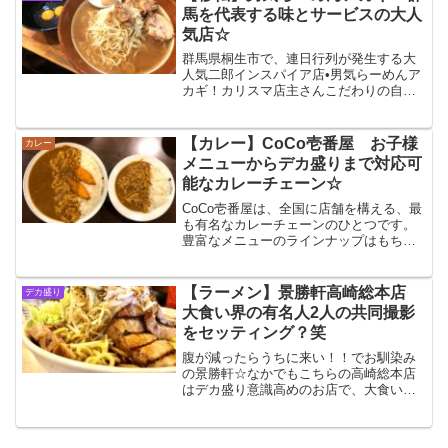
ワーアップしていきそうですね！
馬を代表する味とサービスの大人
気店☆
群馬県桐生市で、連日行列が発生する大
人気二郎インスパイア店•男気らーめんア
カギ！カリスマ店主さんこだわりの自家
製麺や濃厚スープ、神豚は絶賛の嵐！さ
らに麺増し無料対応という超絶サービス
で、有名大食いYouTuberさんも多数来
【カレー】CoCo壱番屋 お子様
カレー
店！
メニューからデカ盛りまで対応可
能なカレーチェーン☆
CoCo壱番屋は、全国に店舗を構える、最
も有名なカレーチェーンのひとつです。
豊富なメニューのラインナップはもちろ
ん、小さな子供連れでも安心して利用で
きる環境や、ライス量のカスタマイズで
デカ盛りまで頂けるという柔軟性も大き
【ラーメン】景勝軒高崎総本店
デカ盛り
な魅力です！
大食い界の有名人2人の共同撮影
をセッティング？笑
腹が減ったらうちに来い！！でお馴染み
の景勝軒☆なかでもこちらの高崎総本店
はデカ盛り意識高めのお店で、大食い
YouTuberさん御用達！今回は大食い界の
ビッグネームお2人が共演するのを図らず
もセッティングすることになったお話！