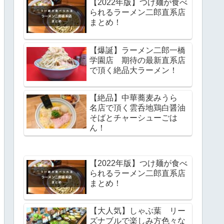
【2022年版】つけ麺が食べ
られるラーメン二郎直系店
まとめ！
【爆誕】ラーメン二郎一橋
学園店 期待の最新直系店
で頂く絶品大ラーメン！
【絶品】中華蕎麦みうら
名店で頂く雲呑地鶏白醤油
そばとチャーシューごは
ん！
【2022年版】つけ麺が食べ
られるラーメン二郎直系店
まとめ！
【大人気】しゃぶ葉 リー
ズナブルで楽しみ方色々な