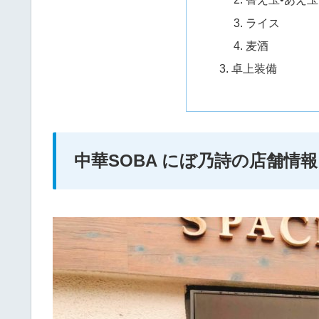
ライス
麦酒
卓上装備
中華SOBA にぼ乃詩の店舗情報