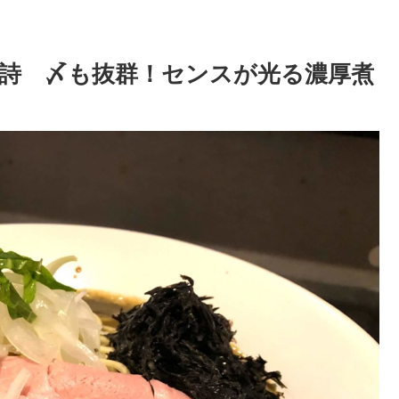
乃詩 〆も抜群！センスが光る濃厚煮