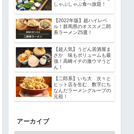
しゃぶしゃぶ食べ放題！
【2022年版】超ハイレベ
ル！群馬県のオススメ二郎
系ラーメン25選！
【超人気】うどん居酒屋ま
さか 味もボリュームも最
強！高崎イチの激ウマうど
ん！
【二郎系】いち大 次々と
ヒット店を生む、数字にち
なんだラーメングループの
元祖！
アーカイブ