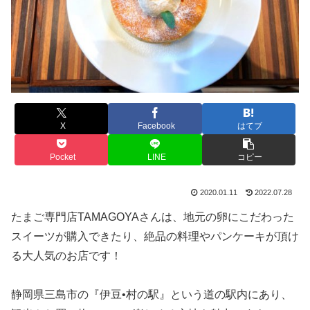
X
Facebook
はてブ
Pocket
LINE
コピー
2020.01.11
2022.07.28
たまご専門店TAMAGOYAさんは、地元の卵にこだわった
スイーツが購入できたり、絶品の料理やパンケーキが頂け
る大人気のお店です！
静岡県三島市の『伊豆•村の駅』という道の駅内にあり、