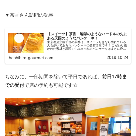
▼茶香さん訪問の記事
【スイーツ】茶香 地獄のようなハードルの先に
ある天国のようなパンケーキ！
東京都足立区千住の茶香は、スイーツ好きなら憧れている
人も多いであろうパンケーキの超有名店です！ こだわり抜
かれた素材と調理で生み出されるパンケーキはまさに絶品
ですが、食べられるまでには長く険しく遠い道のりが待っ
ています•••笑
2019.10.24
hashibiro-gourmet.com
ちなみに、一部期間を除いて平日であれば、
前日17時ま
での受付
で席の予約も可能です☆